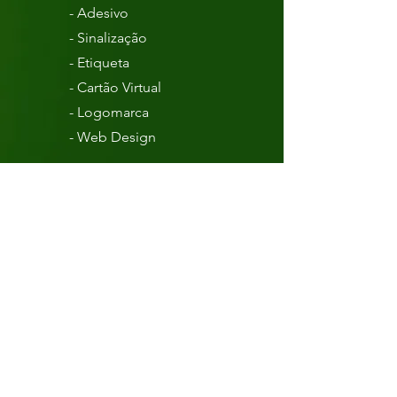
- Adesivo
- Sinalização
- Etiqueta
- Cartão Virtual
- Logomarca
- Web Design
Funcionamento
Seg - Sex: 7:00 - 17:00
Sábado : 8:00 - 12:00
Contate-nos
Rua Joaquim Fernandes de Melo, 51